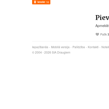
Ieteikt
16
Piev
Apmekl
Patīk
Iepazīšanās
Mobilā versija
Palīdzība
Kontakti
Notei
© 2004 - 2026 SIA Draugiem