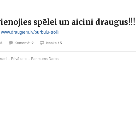
ienojies spēlei un aicini draugus!!!
ē
www.draugiem.lv/burbulu-trolli
33
Komentēt
2
Iesaka
15
kumi
Privātums
Par mums
Darbs