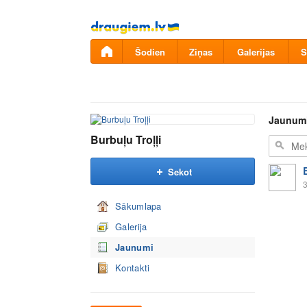
Pāriet
uz
saturu
Šodien
Ziņas
Galerijas
S
Jaunum
Burbuļu Troļļi
Sekot
3
Sākumlapa
Galerija
Jaunumi
Kontakti