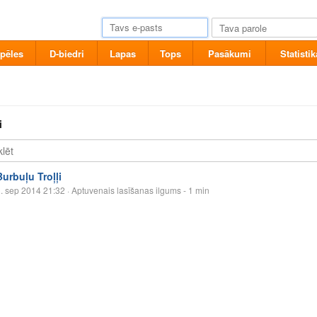
pēles
D-biedri
Lapas
Tops
Pasākumi
Statistik
i
Burbuļu Troļļi
. sep 2014 21:32
· Aptuvenais lasīšanas ilgums - 1 min