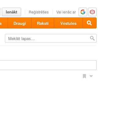
Ienākt
Reģistrēties
Vai ienāc ar
a
Draugi
Raksti
Vēstules