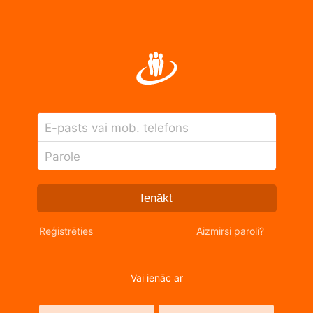
E-pasts vai mob. telefons
Parole
Ienākt
Reģistrēties
Aizmirsi paroli?
Vai ienāc ar