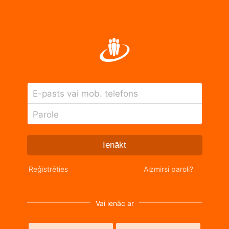
E-pasts vai mob. telefons
Parole
Ienākt
Reģistrēties
Aizmirsi paroli?
Vai ienāc ar