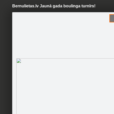
Bernulietas.lv Jaunā gada boulinga turnīrs!
Pāriet
uz
saturu
Šodien
Ziņas
Galerijas
S
Bērnulietas.lv
Oficiālā lapa