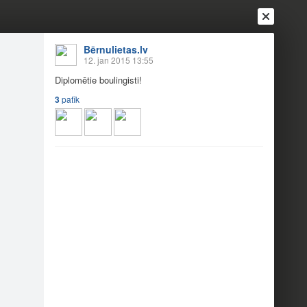
Bērnulietas.lv
12. jan 2015 13:55
Diplomētie boulingisti!
3
patīk
Ienākt
Reģistrēties
Vai ienāc ar
a
Draugi
Raksti
Vēstules
ulinga turnīrs!