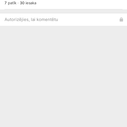
7
patīk
·
30
iesaka
Autorizējies, lai komentētu