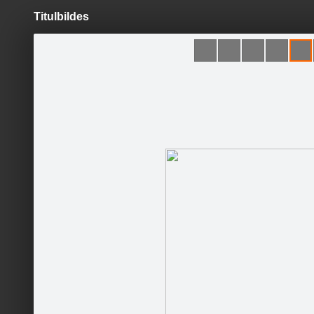
Titulbildes
Pāriet
uz
saturu
Šodien
Ziņas
Galerijas
S
Bauskas pils muzejs
Oficiālā lapa
Sekot
Sākums
Konkursi
Kontakti
Par mums
Darba laiks