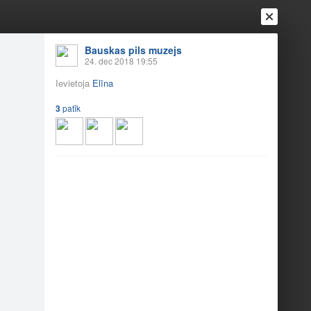
Ienākt
Reģistrēties
Vai ienāc ar
Bauskas pils muzejs
24. dec 2018 19:55
a
Draugi
Raksti
Vēstules
Ievietoja
Elīna
3
patīk
Jānis…
15
3