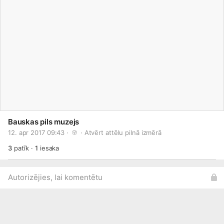
Bauskas pils muzejs
12. apr 2017 09:43 · 
 · 
Atvērt attēlu pilnā izmērā
3
patīk
·
1
iesaka
Autorizējies, lai komentētu