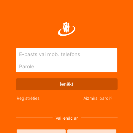
E-pasts vai mob. telefons
Parole
Ienākt
Reģistrēties
Aizmirsi paroli?
Vai ienāc ar