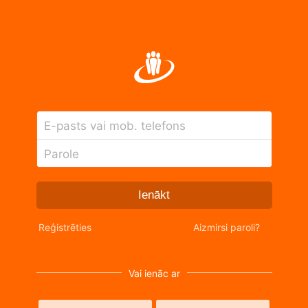
E-pasts vai mob. telefons
Parole
Ienākt
Reģistrēties
Aizmirsi paroli?
Vai ienāc ar