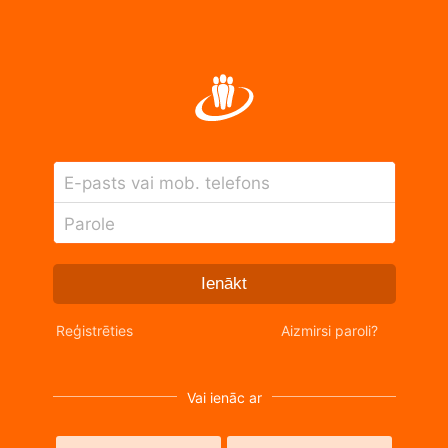
E-pasts vai mob. telefons
Parole
Ienākt
Reģistrēties
Aizmirsi paroli?
Vai ienāc ar