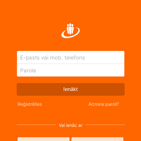
E-pasts vai mob. telefons
Parole
Ienākt
Reģistrēties
Aizmirsi paroli?
Vai ienāc ar