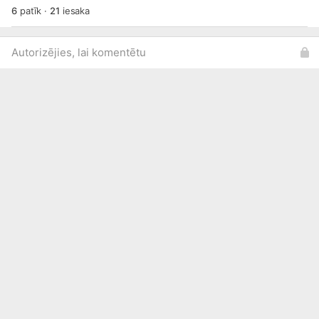
6
patīk
·
21
iesaka
Autorizējies, lai komentētu