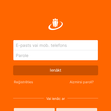
E-pasts vai mob. telefons
Parole
Ienākt
Reģistrēties
Aizmirsi paroli?
Vai ienāc ar