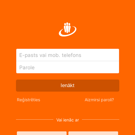
E-pasts vai mob. telefons
Parole
Ienākt
Reģistrēties
Aizmirsi paroli?
Vai ienāc ar