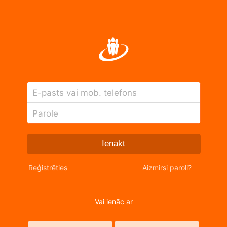
E-pasts vai mob. telefons
Parole
Ienākt
Reģistrēties
Aizmirsi paroli?
Vai ienāc ar