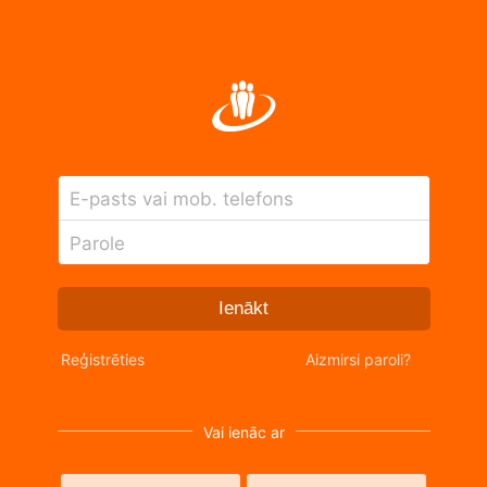
E-pasts vai mob. telefons
Parole
Ienākt
Reģistrēties
Aizmirsi paroli?
Vai ienāc ar