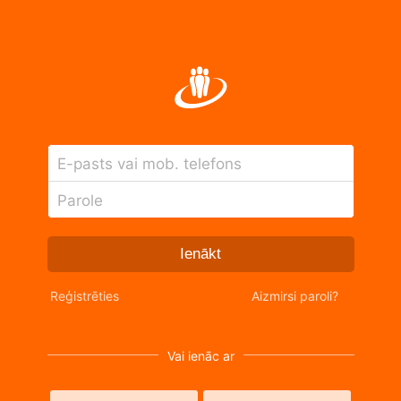
E-pasts vai mob. telefons
Parole
Ienākt
Reģistrēties
Aizmirsi paroli?
Vai ienāc ar