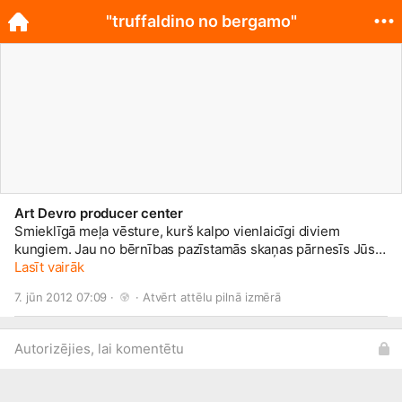
"truffaldino no bergamo"
Art Devro producer center
Smieklīgā meļa vēsture, kurš kalpo vienlaicīgi diviem
kungiem. Jau no bērnības pazīstamās skaņas pārnesīs Jūs
tā laika Venēcijā – iemīlēšanās un karnevāla pilsētā. „Vel
Lasīt vairāk
neviens nav bijis spējīgs kalpot diviem kalpiem vienlaicīgi!”.
7. jūn 2012 07:09 · 
 · 
Atvērt attēlu pilnā izmērā
Žiperīgais un mainīgais melis Truffaldino mierīgi noraida to
satriecošajā Ļeņingrades komponista Aleksandra Kolkera
mūzikā un Karlo Goldoni mūzikālajā komēdijā. Izksatīgajam
Autorizējies, lai komentētu
krāpniekam izdodas izpildīt savu kungu, kā arī savu, mīles
dzīves ar izdevību papildināt savas kabatas saturu.
Mīlestība, intrigas, dueles, ugunīgas dejas, izsmalcinats