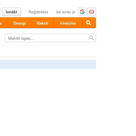
Ienākt
Reģistrēties
Vai ienāc ar
a
Draugi
Raksti
Vēstules