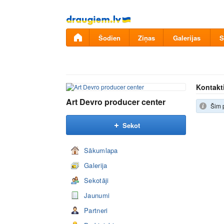
Pāriet
uz
saturu
Šodien
Ziņas
Galerijas
S
Kontakt
Art Devro producer center
Šim 
Sekot
Sākumlapa
Galerija
Sekotāji
Jaunumi
Partneri