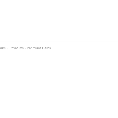
kumi
Privātums
Par mums
Darbs