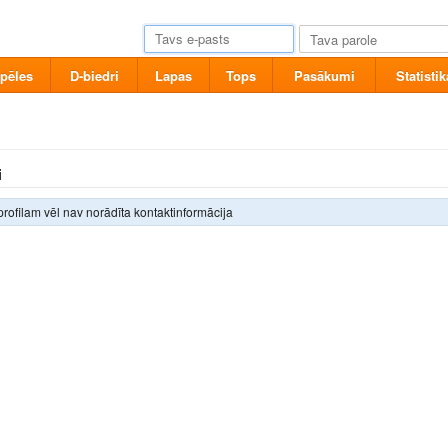
pēles
D-biedri
Lapas
Tops
Pasākumi
Statistik
i
profilam vēl nav norādīta kontaktinformācija