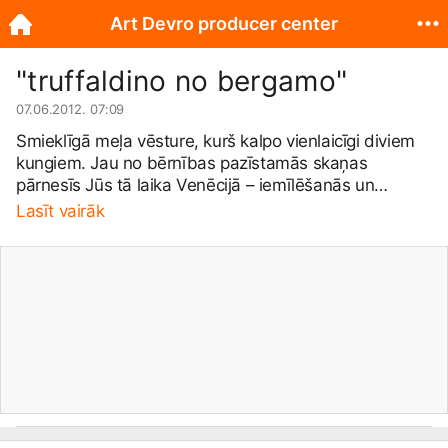
Art Devro producer center
"truffaldino no bergamo"
07.06.2012. 07:09
Smieklīgā meļa vēsture, kurš kalpo vienlaicīgi diviem
kungiem. Jau no bērnības pazīstamās skaņas
pārnesīs Jūs tā laika Venēcijā – iemīlēšanās un
karnevāla pilsētā. „Vel neviens nav bijis spējīgs kalpot
Lasīt vairāk
diviem kalpiem vienlaicīgi!”. Žiperīgais un mainīgais
melis Truffaldino mierīgi noraida to satriecošajā
Ļeņingrades komponista Aleksandra Kolkera mūzikā
un Karlo Goldoni mūzikālajā komēdijā. Izksatīgajam
krāpniekam izdodas izpildīt savu kungu, kā arī savu,
mīles dzīves ar izdevību papildināt savas kabatas
saturu. Mīlestība, intrigas, dueles, ugunīgas dejas,
izsmalcinats humors un satriecošs vokāls – tas viss
labākajā mūziklā „TRUFFALDINO”.