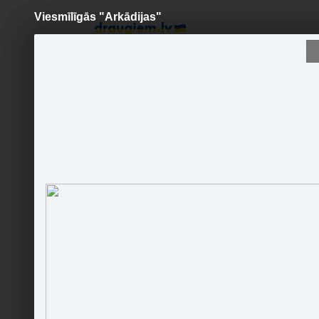
Viesmīlīgās "Arkādijas"
Pāriet
uz
saturu
Šodien
Ziņas
Galerijas
S
Viesu māja "Arkādija"
Sekot
Sākums
Par mums
Foto & Video
Draugi
Kaimiņi
Runā
Stāsti