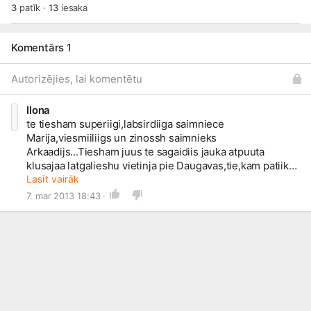
3
patīk
·
13
iesaka
Komentārs
1
Autorizējies, lai komentētu
Ilona
te tiesham superiigi,labsirdiiga saimniece
Marija,viesmiiliigs un zinossh saimnieks
Arkaadijs...Tiesham juus te sagaidiis jauka atpuuta
klusajaa latgalieshu vietinja pie Daugavas,tie,kam patiik
aktiiva atpuuta,luudzu laivu noma...
Lasīt vairāk
🙂
7. mar 2013 18:43 ·