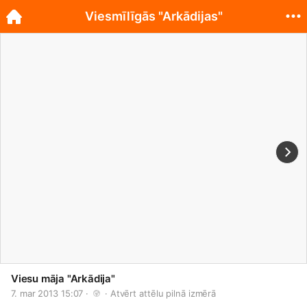
Viesmīlīgās "Arkādijas"
Viesu māja "Arkādija"
7. mar 2013 15:07 · 
 · 
Atvērt attēlu pilnā izmērā