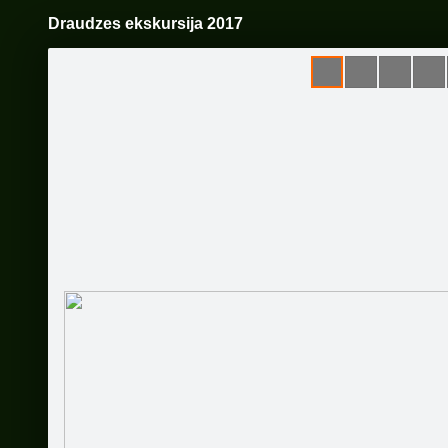
Draudzes ekskursija 2017
Pāriet
uz
saturu
Šodien
Ziņas
Galerijas
S
Kuldīgas Sv. Annas baznīca
Sekot