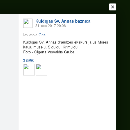
Kuldīgas Sv. Annas baznīca
31. dec 2017 20:06
Ievietoja
Gita
Kuldīgas Sv. Annas draudzes ekskursija uz Mores
kauju muzeju, Siguldu, Krimuldu.
Foto - Oļģerts Visvaldis Grūbe
2
patīk
Ienākt
Reģistrēties
Vai ienāc ar
a
Draugi
Raksti
Vēstules
a 2017