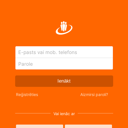
E-pasts vai mob. telefons
Parole
Ienākt
Reģistrēties
Aizmirsi paroli?
Vai ienāc ar