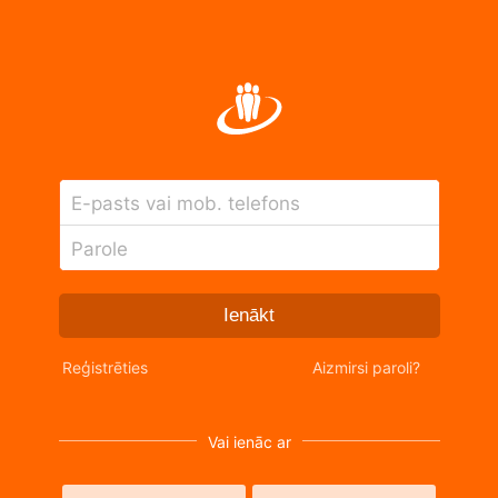
E-pasts vai mob. telefons
Parole
Ienākt
Reģistrēties
Aizmirsi paroli?
Vai ienāc ar