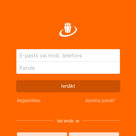
E-pasts vai mob. telefons
Parole
Ienākt
Reģistrēties
Aizmirsi paroli?
Vai ienāc ar