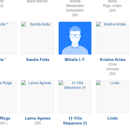
rča
Black Marilyn
Āručita
janka
42)
Wiesbaden
Rīga, Līvāni
Schierstein
(29)
(55)
ta *
Sandis Felšs
Mihails I.-T.
Kristīne Krista
Chris
Jūrmala
(30)
 Rizga
Laima Agnese
†† Vilis
Linda
di! (:
(33)
Stepanovs ††