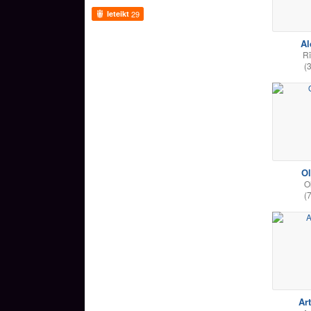
Ieteikt
29
Al
R
(
O
O
(
Ar