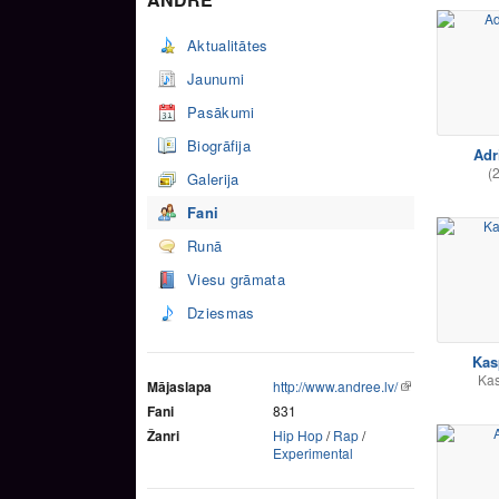
Aktualitātes
Jaunumi
Pasākumi
Biogrāfija
Adr
(
Galerija
Fani
Runā
Viesu grāmata
Dziesmas
Kas
Ka
Mājaslapa
http://www.andree.lv/
Fani
831
Žanri
Hip Hop
/
Rap
/
Experimental