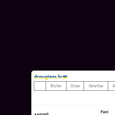
Pāriet
uz
saturu
Šodien
Ziņas
Galerijas
S
Fani
ANDRĒ