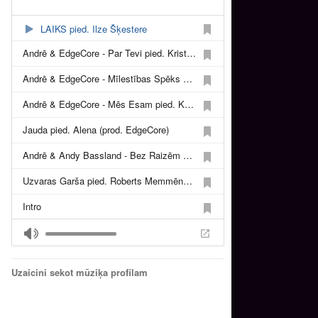
LAIKS pied. Ilze Šķestere
Andrē & EdgeCore - Par Tevi pied. Kristina Korvin
Andrē & EdgeCore - Mīlestības Spēks pied. Roberts Memmēns & Kristers
Andrē & EdgeCore - Mēs Esam pied. Kristīne Šomase
Jauda pied. Alena (prod. EdgeCore)
Andrē & Andy Bassland - Bez Raizēm pied. Iveta Baumane & Marizo
Uzvaras Garša pied. Roberts Memmēns (prod. EdgeCore)
Intro
Valstī
Cita Pasaule pied. Dj Aspirins
Uzaicini sekot mūziķa profilam
Cīnies pied. Abas
Es Ticu pied. Iveta Baumane un R-Soul