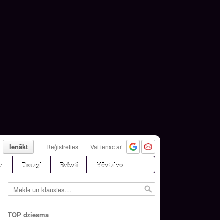
Ienākt
Reģistrēties
Vai ienāc ar
a
Draugi
Raksti
Vēstules
TOP dziesma