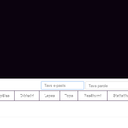
pēles
D-biedri
Lapas
Tops
Pasākumi
Statistik