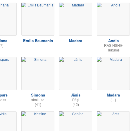
iana
Emīls Baumanis
Madara
Andis
27)
RASINSH®
Tukums
pars
Simona
Jānis
Madara
seks
simliuke
Pāķi
(-.-)
(41)
(42)