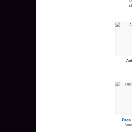
A
(
Ani
Dace
Smai