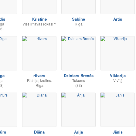
dis
Kristīne
Sabīne
Artis
īga
Viss ir tavās rokās! ?
Rīga
36)
lga
ritvars
Dzintars Brenčs
Viktorija
lja
Richijs; kretīns.
Tukums
Vivī ;)
78)
Rīga
(33)
tūrs
Diāna
Ārija
Jānis