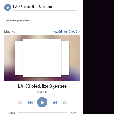
LAIKS pied. Ilze Šķestere
Tuvākie pasākumi
Mūzika
Atvērt jaunā logā
LAIKS
LAIKS pied. Ilze Šķestere
ANDRĒ
0:00
2:06