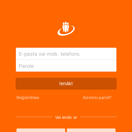
E-pasts vai mob. telefons
Parole
Ienākt
Reģistrēties
Aizmirsi paroli?
Vai ienāc ar