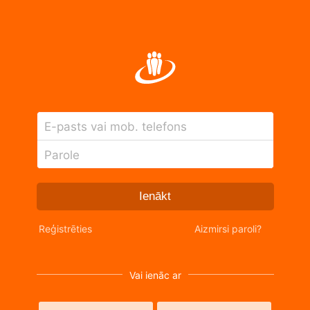
E-pasts vai mob. telefons
Parole
Ienākt
Reģistrēties
Aizmirsi paroli?
Vai ienāc ar