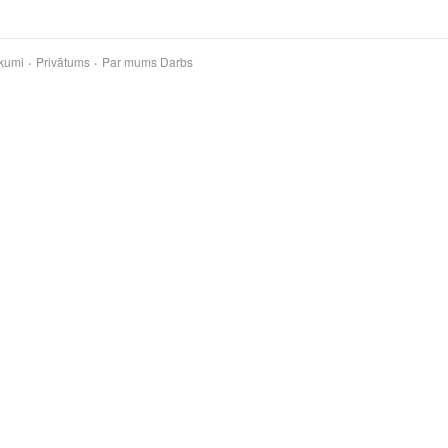
kumi
Privātums
Par mums
Darbs