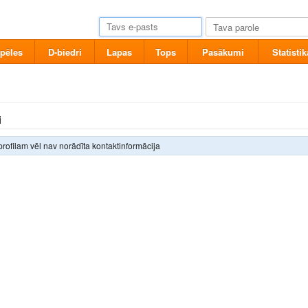
pēles
D-biedri
Lapas
Tops
Pasākumi
Statistik
i
profilam vēl nav norādīta kontaktinformācija