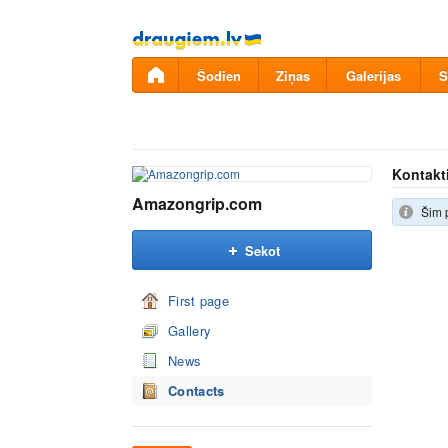
Pāriet
uz
saturu
Šodien
Ziņas
Galerijas
S
Kontakt
Amazongrip.com
Šim 
Sekot
First page
Gallery
News
Contacts