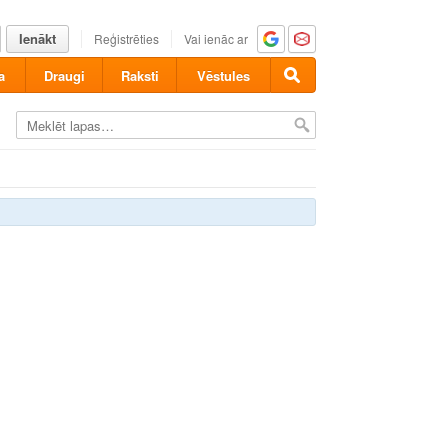
Ienākt
Reģistrēties
Vai ienāc ar
a
Draugi
Raksti
Vēstules