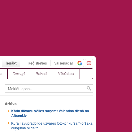
Ienākt
Reģistrēties
Vai ienāc ar
a
Draugi
Raksti
Vēstules
Arhīvs
Kādu dāvanu vēlies saņemt Valentīna dienā no
Albumi.lv
Kura Tavuprāt bilde uzvarēs fotokonkursā "Foršākā
ceļojuma bilde"?