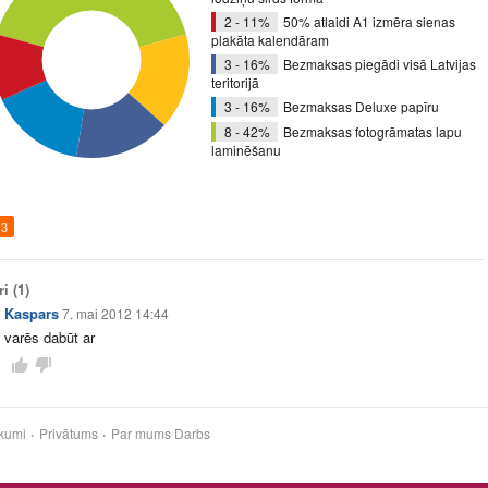
2 - 11%
50% atlaidi A1 izmēra sienas
plakāta kalendāram
3 - 16%
Bezmaksas piegādi visā Latvijas
teritorijā
3 - 16%
Bezmaksas Deluxe papīru
8 - 42%
Bezmaksas fotogrāmatas lapu
laminēšanu
3
ri
(1)
Kaspars
7. mai 2012 14:44
varēs dabūt ar
kumi
Privātums
Par mums
Darbs