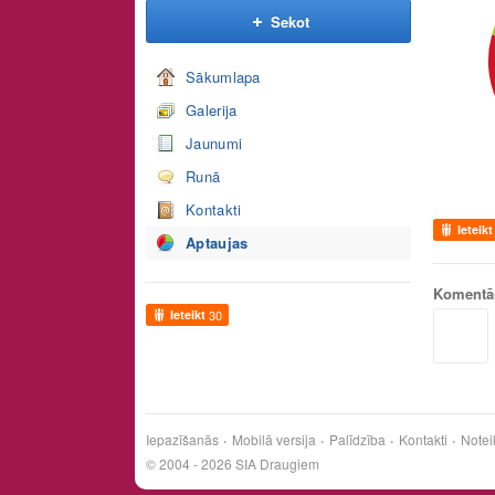
Sekot
Sākumlapa
Galerija
Jaunumi
Runā
Kontakti
Ieteikt
Aptaujas
Komentā
Ieteikt
30
Iepazīšanās
Mobilā versija
Palīdzība
Kontakti
Notei
© 2004 - 2026 SIA Draugiem