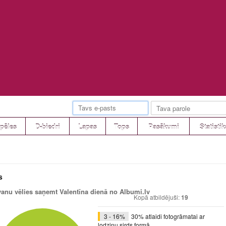
pēles
D-biedri
Lapas
Tops
Pasākumi
Statistik
s
anu vēlies saņemt Valentīna dienā no Albumi.lv
Kopā atbildējuši:
19
3 - 16%
30% atlaidi fotogrāmatai ar
lodziņu sirds formā