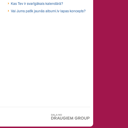
Kas Tev ir svarīgākais kalendārā?
Vai Jums patīk jaunās albumi.lv lapas koncepts?