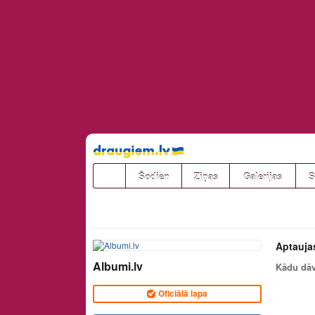
Pāriet
uz
saturu
Šodien
Ziņas
Galerijas
S
Aptauja
Albumi.lv
Kādu dāv
Oficiālā lapa