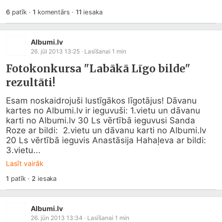
6
patīk
·
1
komentārs
·
11
iesaka
Albumi.lv
26. jūl 2013 13:25
· Lasīšanai
1
min
Fotokonkursa "Labākā Līgo bilde"
rezultāti!
Esam noskaidrojuši lustīgākos līgotājus! Dāvanu 
kartes no 
Albumi.lv
 ir ieguvuši: 1.vietu un dāvanu 
karti no 
Albumi.lv
 30 Ls vērtībā ieguvusi Sanda 
Roze ar bildi:  2.vietu un dāvanu karti no 
Albumi.lv
20 Ls vērtībā ieguvis Anastāsija Hahaļeva ar bildi:  
3.vietu...
Lasīt vairāk
1
patīk
·
2
iesaka
Albumi.lv
26. jūn 2013 13:34
· Lasīšanai
1
min