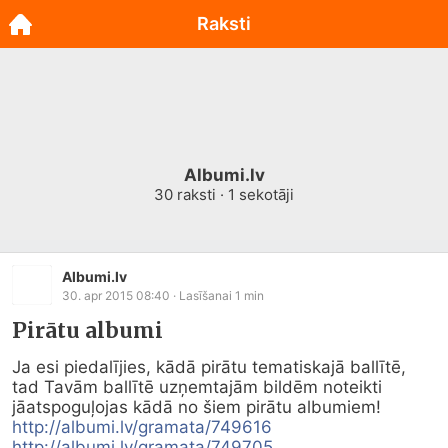
Raksti
Albumi.lv
30
raksti ·
1
sekotāji
Albumi.lv
30. apr 2015 08:40
· Lasīšanai
1
min
Pirātu albumi
Ja esi piedalījies, kādā pirātu tematiskajā ballītē,

tad Tavām ballītē uzņemtajām bildēm noteikti 
http://albumi.lv/gramata/749616
http://albumi.lv/gramata/749705