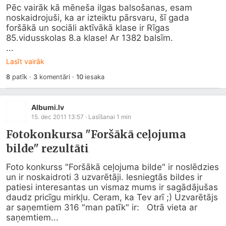
Pēc vairāk kā mēneša ilgas balsošanas, esam 
noskaidrojuši, ka ar izteiktu pārsvaru, šī gada 
foršākā un sociāli aktīvākā klase ir Rīgas 
85.vidusskolas 8.a klase! Ar 1382 balsīm.                                                                                                        
...
Lasīt vairāk
8
patīk
·
3
komentāri
·
10
iesaka
Albumi.lv
15. dec 2011 13:57
· Lasīšanai
1
min
Fotokonkursa "Foršākā ceļojuma
bilde" rezultāti
Foto konkurss "Foršākā ceļojuma bilde" ir noslēdzies 
un ir noskaidroti 3 uzvarētāji. Iesniegtās bildes ir 
patiesi interesantas un vismaz mums ir sagādājušas 
daudz pricīgu mirkļu. Ceram, ka Tev arī ;) Uzvarētājs 
ar saņemtiem 316 "man patīk" ir:   Otrā vieta ar 
saņemtiem...