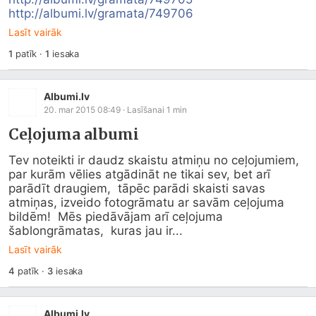
http://albumi.lv/gramata/749706
Lasīt vairāk
1
patīk
·
1
iesaka
Albumi.lv
20. mar 2015 08:49
· Lasīšanai
1
min
Ceļojuma albumi
Tev noteikti ir daudz skaistu atmiņu no ceļojumiem,  
par kurām vēlies atgādināt ne tikai sev, bet arī 
parādīt draugiem,  tāpēc parādi skaisti savas 
atmiņas, izveido fotogrāmatu ar savām ceļojuma 
bildēm!  Mēs piedāvājam arī ceļojuma 
šablongrāmatas,  kuras jau ir...
Lasīt vairāk
4
patīk
·
3
iesaka
Albumi.lv