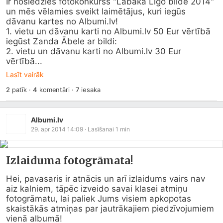
Ir noslēdzies fotokonkurss "Labākā Līgo bilde 2014" 
un mēs vēlamies sveikt laimētājus, kuri iegūs 
dāvanu kartes no 
Albumi.lv
!

1. vietu un dāvanu karti no 
Albumi.lv
 50 Eur vērtībā 
iegūst Zanda Ābele ar bildi:

2. vietu un dāvanu karti no 
Albumi.lv
 30 Eur 
vērtībā...
Lasīt vairāk
2
patīk
·
4
komentāri
·
7
iesaka
Albumi.lv
29. apr 2014 14:09
· Lasīšanai
1
min
Izlaiduma fotogrāmata!
Hei, pavasaris ir atnācis un arī izlaidums vairs nav 
aiz kalniem, tāpēc izveido savai klasei atmiņu 
fotogrāmatu, lai paliek Jums visiem apkopotas 
skaistākās atmiņas par jautrākajiem piedzīvojumiem 
vienā albumā!
