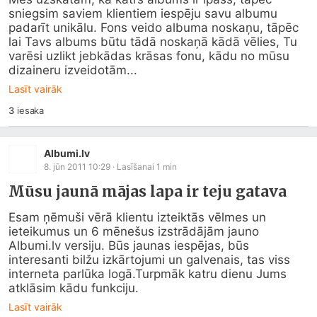
sniegsim saviem klientiem iespēju savu albumu 
padarīt unikālu. Fons veido albuma noskaņu, tāpēc 
lai Tavs albums būtu tādā noskaņā kādā vēlies, Tu 
varēsi uzlikt jebkādas krāsas fonu, kādu no mūsu 
dizaineru izveidotām...
Lasīt vairāk
3
iesaka
Albumi.lv
8. jūn 2011 10:29
· Lasīšanai
1
min
Mūsu jaunā mājas lapa ir teju gatava
Esam ņēmuši vērā klientu izteiktās vēlmes un 
ieteikumus un 6 mēnešus izstrādājām jauno 
Albumi.lv
 versiju. Būs jaunas iespējas, būs 
interesanti bilžu izkārtojumi un galvenais, tas viss 
interneta parlūka logā.Turpmāk katru dienu Jums 
atklāsim kādu funkciju.
Lasīt vairāk