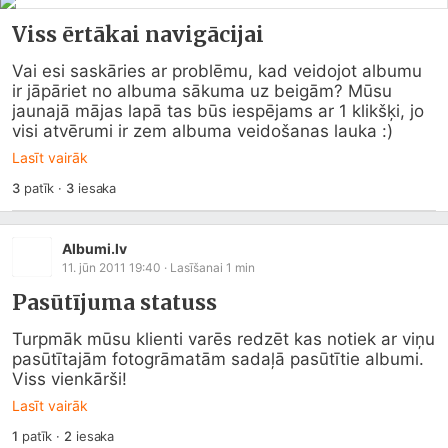
Viss ērtākai navigācijai
Vai esi saskāries ar problēmu, kad veidojot albumu 
ir jāpāriet no albuma sākuma uz beigām? Mūsu 
jaunajā mājas lapā tas būs iespējams ar 1 klikšķi, jo 
visi atvērumi ir zem albuma veidošanas lauka :)
Lasīt vairāk
3
patīk
·
3
iesaka
Albumi.lv
11. jūn 2011 19:40
· Lasīšanai
1
min
Pasūtījuma statuss
Turpmāk mūsu klienti varēs redzēt kas notiek ar viņu 
pasūtītajām fotogrāmatām sadaļā pasūtītie albumi.    
Viss vienkārši!
Lasīt vairāk
1
patīk
·
2
iesaka