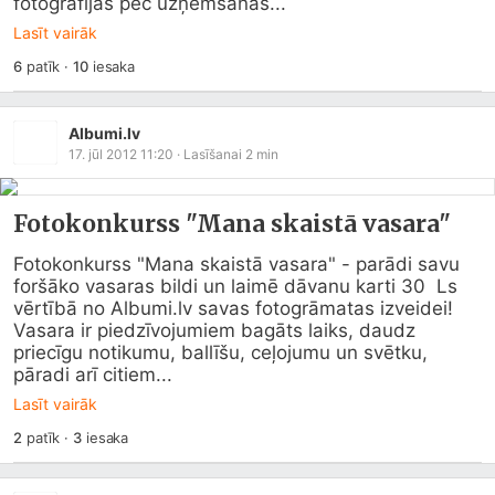
fotogrāfijas pēc uzņemšanas...
Lasīt vairāk
6
patīk
·
10
iesaka
Albumi.lv
17. jūl 2012 11:20
· Lasīšanai
2
min
Fotokonkurss "Mana skaistā vasara"
Fotokonkurss "Mana skaistā vasara" - parādi savu 
foršāko vasaras bildi un laimē dāvanu karti 30  Ls 
vērtībā no 
Albumi.lv
 savas fotogrāmatas izveidei!

Vasara ir piedzīvojumiem bagāts laiks, daudz 
priecīgu notikumu, ballīšu, ceļojumu un svētku, 
pāradi arī citiem...
Lasīt vairāk
2
patīk
·
3
iesaka