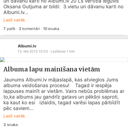
un dāvanu karti no 
Albumi.lv
 20 Ls vērtībā ieguvis 
Oksana Gutjuma ar bildi:  3.vietu un dāvanu karti no 
Albumi.lv
...
Lasīt vairāk
7
patīk
·
3
komentāri
·
10
iesaka
Albumi.lv
13. feb 2013 10:03
· Lasīšanai
1
min
Albuma lapu mainīšana vietām
Jaunums 
Albumi.lv
 mājaslapā, kas atvieglos Jums 
albuma veidošanas procesu!    Tagad ir iespēja 
lappuses mainīt ar vietām. Vairs nebūs problēmas ar   
to,ka albums jau gandrīz gatavs un pēkšņi saproti, 
ka kaut ko esi   izlaidis, tagad varēsi lapas pārbīdīt 
pēc saviem...
Lasīt vairāk
3
iesaka