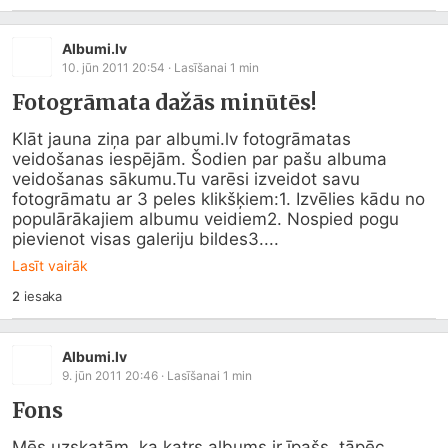
Albumi.lv
10. jūn 2011 20:54
· Lasīšanai
1
min
Fotogrāmata dažās minūtēs!
Klāt jauna ziņa par 
albumi.lv
 fotogrāmatas 
veidošanas iespējām. Šodien par pašu albuma 
veidošanas sākumu.Tu varēsi izveidot savu 
fotogrāmatu ar 3 peles klikšķiem:1. Izvēlies kādu no 
populārākajiem albumu veidiem2. Nospied pogu 
pievienot visas galeriju bildes3....
Lasīt vairāk
2
iesaka
Albumi.lv
9. jūn 2011 20:46
· Lasīšanai
1
min
Fons
Mēs uzskatām, ka katrs albums ir īpašs, tāpēc 