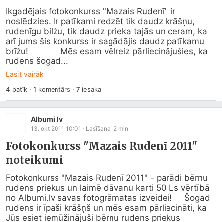
Ikgadējais fotokonkurss "Mazais Rudenī" ir 
noslēdzies. Ir patīkami redzēt tik daudz krāšņu, 
rudenīgu bilžu, tik daudz prieka tajās un ceram, ka 
arī jums šis konkurss ir sagādājis daudz patīkamu 
brīžu!             Mēs esam vēlreiz pārliecinājušies, ka 
rudens šogad...
Lasīt vairāk
4
patīk
·
1
komentārs
·
7
iesaka
Albumi.lv
13. okt 2011 10:01
· Lasīšanai
2
min
Fotokonkurss "Mazais Rudenī 2011"
noteikumi
Fotokonkurss "Mazais Rudenī 2011" - parādi bērnu 
rudens priekus un laimē dāvanu karti 50 Ls vērtībā 
no 
Albumi.lv
 savas fotogrāmatas izveidei!     Šogad 
rudens ir īpaši krāšņš un mēs esam pārliecināti, ka 
Jūs esiet iemūžinājuši bērnu rudens priekus 