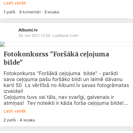
Lasīt vairāk
1
patīk
·
3
komentāri
·
3
iesaka
Albumi.lv
24. nov 2011 13:36
· Lasīšanai
2
min
Fotokonkurss "Foršākā ceļojuma
bilde"
Fotokonkurss "Foršākā ceļojuma  bilde" - parādi 
sava ceļojuma pašu foršāko bildi un laimē dāvanu 
karti 50  Ls vērtībā no 
Albumi.lv
 savas fotogrāmatas 
izveidei!

Ceļojums tuvs vai tāls, nav svarīgi, galvenais ir 
atmiņas!  Tev noteikti ir kāda forša ceļojuma bilde!...
Lasīt vairāk
2
patīk
·
4
iesaka