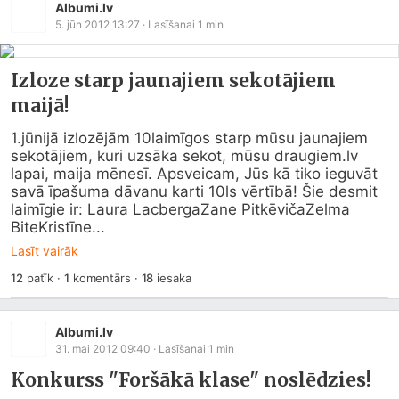
Albumi.lv
5. jūn 2012 13:27
· Lasīšanai
1
min
Izloze starp jaunajiem sekotājiem
maijā!
1.jūnijā izlozējām 10laimīgos starp mūsu jaunajiem 
sekotājiem, kuri uzsāka sekot, mūsu 
draugiem.lv
lapai, maija mēnesī. Apsveicam, Jūs kā tiko ieguvāt 
savā īpašuma dāvanu karti 10ls vērtībā! Šie desmit 
laimīgie ir: Laura LacbergaZane PitkēvičaZelma 
BiteKristīne...
Lasīt vairāk
12
patīk
·
1
komentārs
·
18
iesaka
Albumi.lv
31. mai 2012 09:40
· Lasīšanai
1
min
Konkurss "Foršākā klase" noslēdzies!