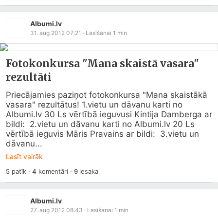
Albumi.lv
31. aug 2012 07:21
· Lasīšanai
1
min
Fotokonkursa "Mana skaistā vasara"
rezultāti
Priecājamies paziņot fotokonkursa "Mana skaistākā 
vasara" rezultātus! 1.vietu un dāvanu karti no 
Albumi.lv
 30 Ls vērtībā ieguvusi Kintija Damberga ar 
bildi:  2.vietu un dāvanu karti no 
Albumi.lv
 20 Ls 
vērtībā ieguvis Māris Pravains ar bildi:  3.vietu un 
dāvanu...
Lasīt vairāk
5
patīk
·
4
komentāri
·
9
iesaka
Albumi.lv
27. aug 2012 08:43
· Lasīšanai
1
min