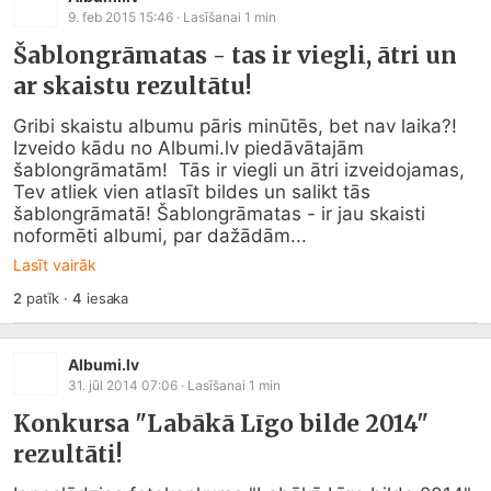
9. feb 2015 15:46
· Lasīšanai
1
min
Šablongrāmatas - tas ir viegli, ātri un
ar skaistu rezultātu!
Gribi skaistu albumu pāris minūtēs, bet nav laika?!  
Izveido kādu no 
Albumi.lv
 piedāvātajām 
šablongrāmatām!  Tās ir viegli un ātri izveidojamas, 
Tev atliek vien atlasīt bildes un salikt tās 
šablongrāmatā! Šablongrāmatas - ir jau skaisti 
noformēti albumi, par dažādām...
Lasīt vairāk
2
patīk
·
4
iesaka
Albumi.lv
31. jūl 2014 07:06
· Lasīšanai
1
min
Konkursa "Labākā Līgo bilde 2014"
rezultāti!