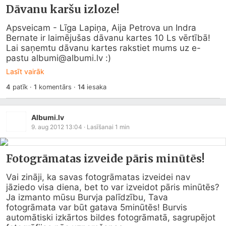
Dāvanu karšu izloze!
Apsveicam - Līga Lapiņa, Aija Petrova un Indra 
Bernate ir laimējušas dāvanu kartes 10 Ls vērtībā! 
Lai saņemtu dāvanu kartes rakstiet mums uz e-
pastu albumi@
albumi.lv
 :)
Lasīt vairāk
4
patīk
·
1
komentārs
·
14
iesaka
Albumi.lv
9. aug 2012 13:04
· Lasīšanai
1
min
Fotogrāmatas izveide pāris minūtēs!
Vai zināji, ka savas fotogrāmatas izveidei nav 
jāziedo visa diena, bet to var izveidot pāris minūtēs? 
Ja izmanto mūsu Burvja palīdzību, Tava 
fotogrāmata var būt gatava 5minūtēs! Burvis 
automātiski izkārtos bildes fotogrāmatā, sagrupējot 