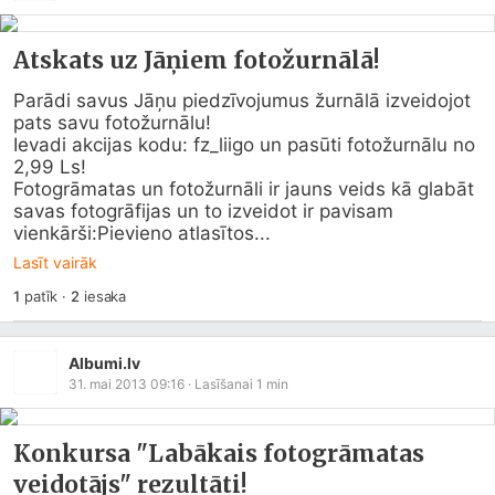
Atskats uz Jāņiem fotožurnālā!
Parādi savus Jāņu piedzīvojumus žurnālā izveidojot 
pats savu fotožurnālu!

Ievadi akcijas kodu: fz_liigo un pasūti fotožurnālu no 
2,99 Ls!

Fotogrāmatas un fotožurnāli ir jauns veids kā glabāt 
savas fotogrāfijas un to izveidot ir pavisam 
vienkārši:Pievieno atlasītos...
Lasīt vairāk
1
patīk
·
2
iesaka
Albumi.lv
31. mai 2013 09:16
· Lasīšanai
1
min
Konkursa "Labākais fotogrāmatas
veidotājs" rezultāti!