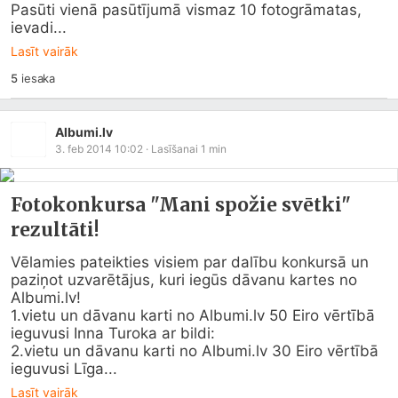
Pasūti vienā pasūtījumā vismaz 10 fotogrāmatas, 
ievadi...
Lasīt vairāk
5
iesaka
Albumi.lv
3. feb 2014 10:02
· Lasīšanai
1
min
Fotokonkursa "Mani spožie svētki"
rezultāti!
Vēlamies pateikties visiem par dalību konkursā un 
paziņot uzvarētājus, kuri iegūs dāvanu kartes no 
Albumi.lv
!

1.vietu un dāvanu karti no 
Albumi.lv
 50 Eiro vērtībā 
ieguvusi Inna Turoka ar bildi:

2.vietu un dāvanu karti no 
Albumi.lv
 30 Eiro vērtībā 
ieguvusi Līga...
Lasīt vairāk