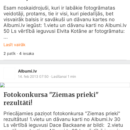
Esam noskaidrojuši, kuri ir labākie fotogrāmatas 
veidotāji, protams, tie ir visi, kuri piedalījās, bet 
visvairāk balsis ir savākuši un dāvanu kartes no 
Albumi.lv
 iegūst: 1.vietu un dāvanu karti no 
Albumi.lv
50 Ls vērtībā ieguvusi Elvita Kotāne ar fotogrāmatu: 
...
Lasīt vairāk
2
patīk
·
4
iesaka
Albumi.lv
14. feb 2013 07:50
· Lasīšanai
1
min
Fotokonkursa "Ziemas prieki"
rezultāti!
Priecājamies paziņot fotokonkursa "Ziemas prieki" 
rezultātus! 1.vietu un dāvanu karti no 
Albumi.lv
 30 
Ls vērtībā ieguvusi Dace Backaane ar bildi:  2.vietu 