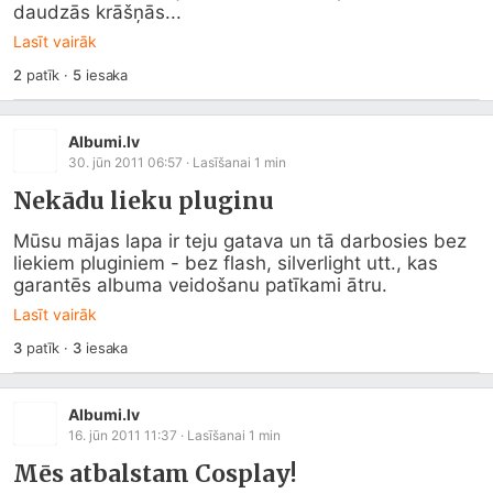
daudzās krāšņās...
Lasīt vairāk
2
patīk
·
5
iesaka
Albumi.lv
30. jūn 2011 06:57
· Lasīšanai
1
min
Nekādu lieku pluginu
Mūsu mājas lapa ir teju gatava un tā darbosies bez 
liekiem pluginiem - bez flash, silverlight utt., kas 
garantēs albuma veidošanu patīkami ātru.
Lasīt vairāk
3
patīk
·
3
iesaka
Albumi.lv
16. jūn 2011 11:37
· Lasīšanai
1
min
Mēs atbalstam Cosplay!