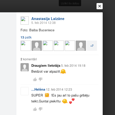
Uzlikt šo ādiņu
Anastasija Laizāne
5. feb 2014 12:38
Foto: Baiba Buceniece
13
patīk
Ienākt
Reģistrēties
Vai ienāc ar
+7
a
Draugi
Raksti
Vēstules
2
komentāri
Draugiem lietotājs
5. feb 2014 19:18
Beidzot var atpaziit
...Helēna
12. feb 2014 12:23
SUPER
!Es jau arī to pašu gribēju
teikt,Guntai piekrītu