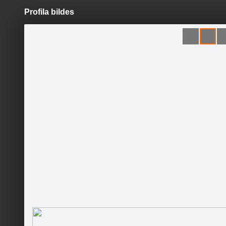
Profila bildes
Pāriet
uz
saturu
Šodien
Ziņas
Galerijas
S