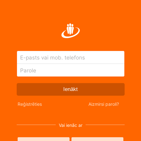
E-pasts vai mob. telefons
Parole
Ienākt
Reģistrēties
Aizmirsi paroli?
Vai ienāc ar