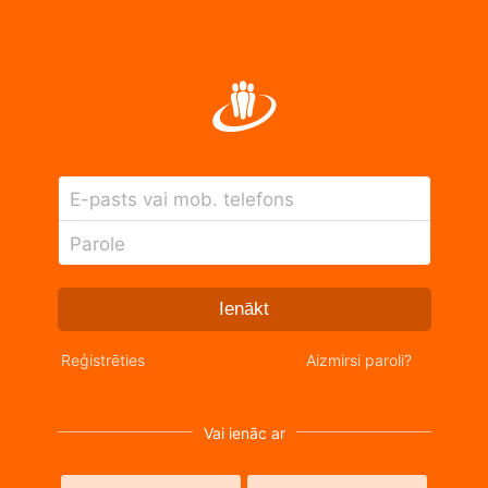
E-pasts vai mob. telefons
Parole
Ienākt
Reģistrēties
Aizmirsi paroli?
Vai ienāc ar