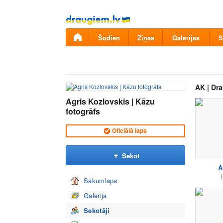
Pāriet
uz
saturu
Šodien
Ziņas
Galerijas
S
AK | Dra
Agris Kozlovskis | Kāzu
fotogrāfs
Oficiālā lapa
Sekot
A
(
Sākumlapa
Galerija
Sekotāji