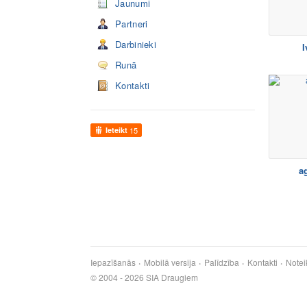
Jaunumi
Partneri
Darbinieki
I
Runā
Kontakti
Ieteikt
15
ag
Iepazīšanās
Mobilā versija
Palīdzība
Kontakti
Notei
© 2004 - 2026 SIA Draugiem