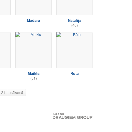
Madara
Natālija
(46)
Maikls
Rūta
(31)
21
nākamā