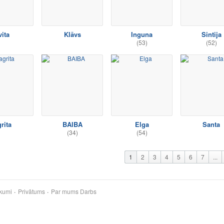
vita
Klāvs
Inguna
Sintija
(53)
(52)
rita
BAIBA
Elga
Santa
(34)
(54)
1
2
3
4
5
6
7
...
kumi
Privātums
Par mums
Darbs