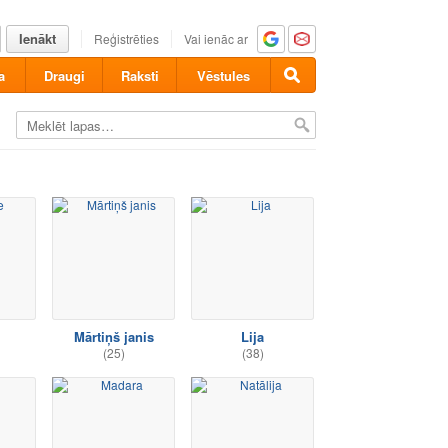
Ienākt
Reģistrēties
Vai ienāc ar
a
Draugi
Raksti
Vēstules
Mārtiņš janis
Lija
(25)
(38)