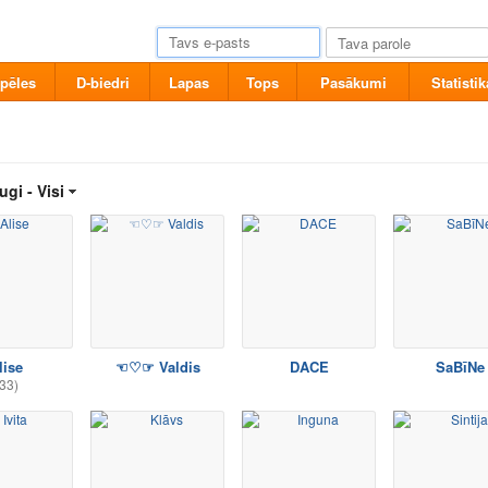
pēles
D-biedri
Lapas
Tops
Pasākumi
Statistik
ugi -
Visi
lise
☜♡☞ Valdis
DACE
SaBīNe
33)