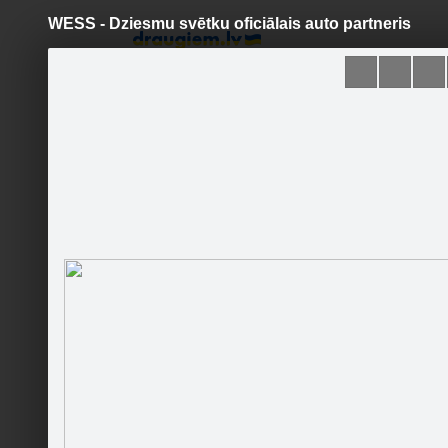
WESS - Dziesmu svētku oficiālais auto partneris
Pāriet
uz
saturu
Šodien
Ziņas
Galerijas
S
WESS Motors Toyota
Oficiālā lapa
Kā 100 %
🚘🚘🚗. D
Sekot
viņiem r
Sākumlapa
Jaunumi
Galerija
Runā
Sekotāji
Viesu grāmata