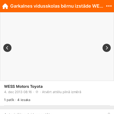
Garkalnes vidusskolas bērnu izstāde WESS Motors!
WESS Motors Toyota
4. dec 2013 08:16 · 
 · 
Atvērt attēlu pilnā izmērā
1
patīk
·
4
iesaka