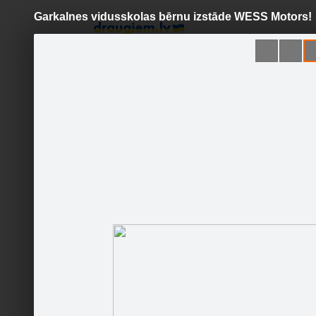
Garkalnes vidusskolas bērnu izstāde WESS Motors!
Pāriet
uz
saturu
Šodien
Ziņas
Galerijas
S
WESS Motors Toyota
Oficiālā lapa
Sekot
Sākumlapa
Jaunumi
Galerija
Runā
Sekotāji
Viesu grāmata