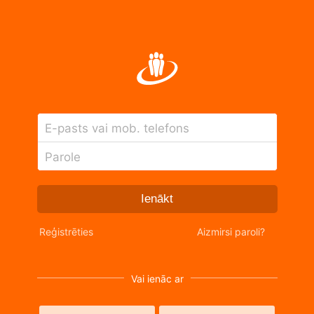
E-pasts vai mob. telefons
Parole
Ienākt
Reģistrēties
Aizmirsi paroli?
Vai ienāc ar