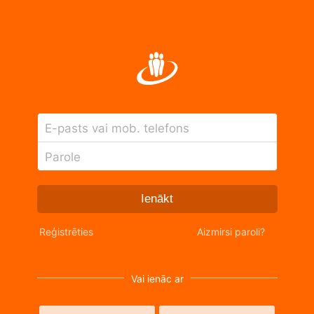
E-pasts vai mob. telefons
Parole
Ienākt
Reģistrēties
Aizmirsi paroli?
Vai ienāc ar