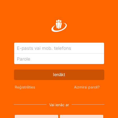
E-pasts vai mob. telefons
Parole
Ienākt
Reģistrēties
Aizmirsi paroli?
Vai ienāc ar