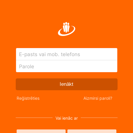
E-pasts vai mob. telefons
Parole
Ienākt
Reģistrēties
Aizmirsi paroli?
Vai ienāc ar