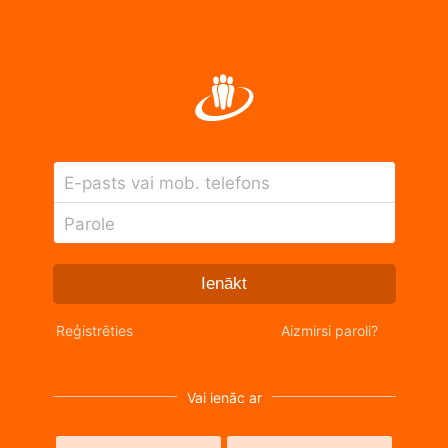
E-pasts vai mob. telefons
Parole
Ienākt
Reģistrēties
Aizmirsi paroli?
Vai ienāc ar