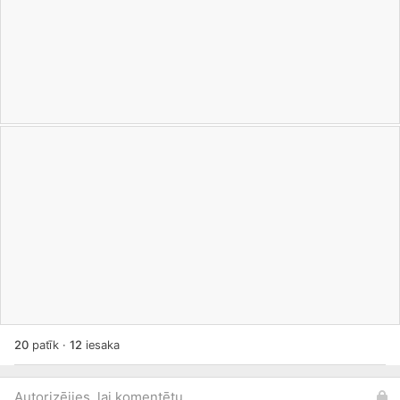
20
patīk
·
12
iesaka
Autorizējies, lai komentētu