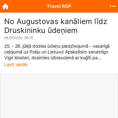
Travel RSP
No Augustovas kanāliem līdz
Druskininku ūdeņiem
08.07.2020. 08:31
25. - 26. jūlijā dodies ūdeņu piedzīvojumā - vasarīgā
ceļojumā uz Poliju un Lietuvu! Apskatīsim senatnīgo
Vigri klosteri, dosimies izbraucienā ar kuģīti pa
Augustovas kanālu, degustēsim minerālūdeni
Lasīt vairāk
Druskininkos, relaksēsimies akvaparkā un slēposim
sniega arēnā! 🌊☀️ Sīkāka informācija:
https://bit.ly/2ZSaYMS