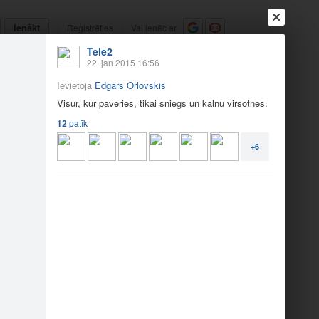
Ienākt
Reģistrēties
Vai ienāc ar
Tele2
a
Draugi
Raksti
Vēstules
22. jan 2015 16:56
Ievietoja
Edgars Orlovskis
tpūta ziemā
Visur, kur paveries, tikai sniegs un kalnu virsotnes.
12
patīk
+6
a snieg…
Arī ziemā var pārvie…
10
15