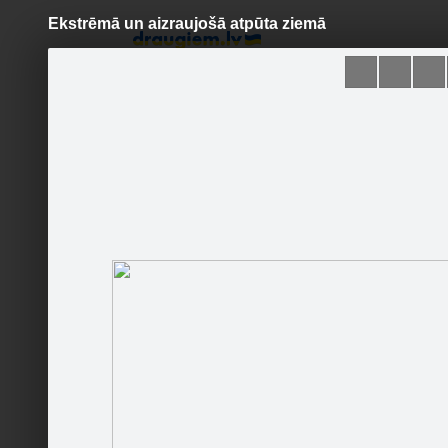
Ekstrēmā un aizraujošā atpūta ziemā
Pāriet
uz
saturu
Šodien
Ziņas
Galerijas
S
Tele2
Oficiālā lapa
Sekot
Sākums
Foto/video
Jaunumi
Runā
Ielūkojot
Kontakti
Pasākumi