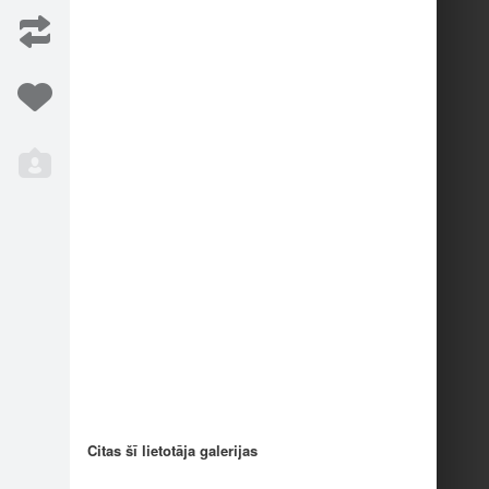
is.
Un nobrauciens pēc m…
9
17
Iesaka
65
Citas šī lietotāja galerijas