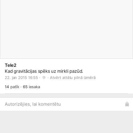
Tele2
Kad gravitācijas spēks uz mirkli pazūd.
22. jan 2015 16:55 · 
 · 
Atvērt attēlu pilnā izmērā
14
patīk
·
65
iesaka
Autorizējies, lai komentētu