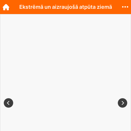
Ekstrēmā un aizraujošā atpūta ziemā