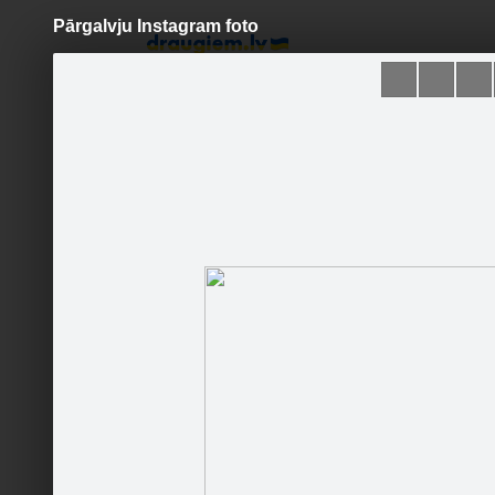
Pārgalvju Instagram foto
Pāriet
uz
saturu
Šodien
Ziņas
Galerijas
S
Tele2
Oficiālā lapa
Sekot
Sākums
Foto/video
Jaunumi
Runā
Šīs fotog
Kontakti
Pasākumi