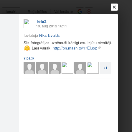
Ienākt
Reģistrēties
Vai ienāc ar
Tele2
a
Draugi
Raksti
Vēstules
19. aug 2013 16:11
Ievietoja
Niks Evalds
m foto
Šīs fotogrāfijas uzņēmuši kārtīgi asu izjūtu cienītāji.
Lasi vairāk:
http://on.mash.to/17Eluo2
7
patīk
+1
s uzņ…
Šīs fotogrāfijas uzņ…
6
10