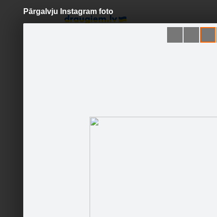
Pārgalvju Instagram foto
Pāriet
uz
saturu
Šodien
Ziņas
Galerijas
S
Tele2
Oficiālā lapa
Sekot
Sākums
Foto/video
Jaunumi
Runā
Šīs fotog
Kontakti
Pasākumi