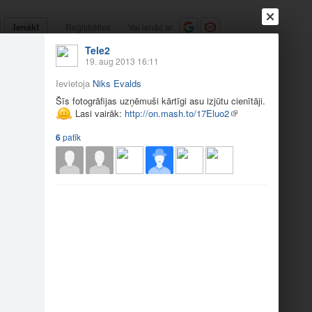
Ienākt
Reģistrēties
Vai ienāc ar
Tele2
a
Draugi
Raksti
Vēstules
19. aug 2013 16:11
Ievietoja
Niks Evalds
m foto
Šīs fotogrāfijas uzņēmuši kārtīgi asu izjūtu cienītāji.
Lasi vairāk:
http://on.mash.to/17Eluo2
6
patīk
s uzņ…
Šīs fotogrāfijas uzņ…
6
10