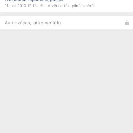
11. okt 2010 12:11 · 
 · 
Atvērt attēlu pilnā izmērā
Autorizējies, lai komentētu