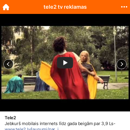
tele2 tv reklamas
Tele2
Jebkurš mobilais internets līdz gada beigām par 3,9 Ls-
www.tele2.lv/jaunumi/par_j...